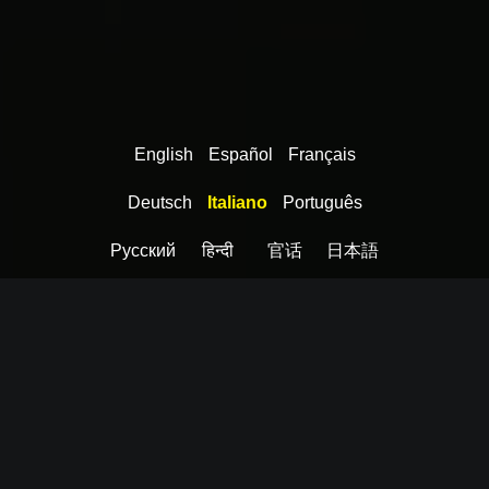
English
Español
Français
Deutsch
Italiano
Português
Pусский
हिन्दी
官话
日本語